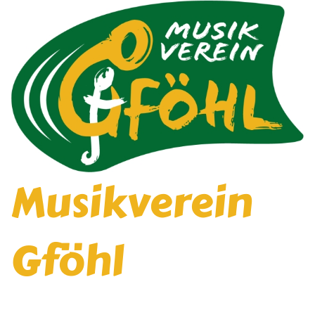
Musikverein
Gföhl