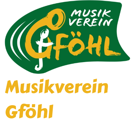
Musikverein
Gföhl