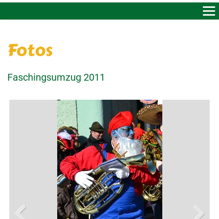
AKTUELLES & BERICHTE
Fotos
ÜBER UNS
VORSTAND & KONTAKT
Faschingsumzug 2011
MITGLIEDER
TERMINE
FOTOS
GESCHICHTE
LINKS