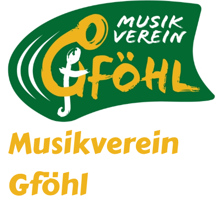
Musikverein
Gföhl