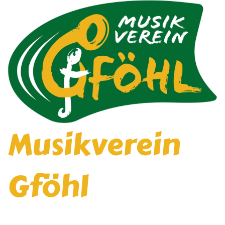
Musikverein
Gföhl